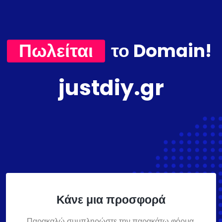
Πωλείται
το Domain!
justdiy.gr
Κάνε μια προσφορά
Παρακαλώ συμπληρώστε την παρακάτω φόρμα,